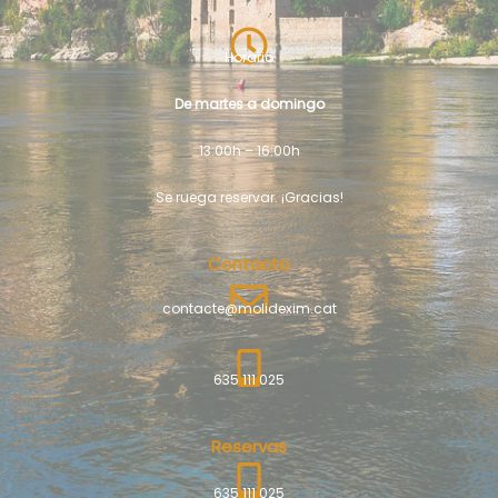
Horario
De martes a domingo
13:00h – 16:00h
Se ruega reservar. ¡Gracias!
Contacto
contacte@molidexim.cat
635 111 025
Reservas
635 111 025